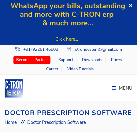
WhatsApp your bills, outstanding
and more with C-TRON erp
& much more...
Click here...
+91-92251 46808
ctronsystem@gmail.com
Support
Downloads
Prices
Become a Partner
Career
Video Tutorials
MENU
DOCTOR PRESCRIPTION SOFTWARE
Home
Doctor Prescription Software
Home